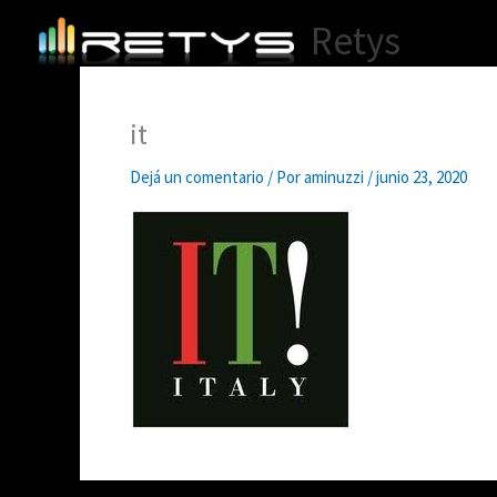
Ir
Retys
al
contenido
it
Dejá un comentario
/ Por
aminuzzi
/
junio 23, 2020