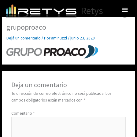
Ir
Menú
Retys
al
princ
contenido
grupoproaco
Dejá un comentario
/ Por
aminuzzi
/
junio 23, 2020
Deja un comentario
Tu dirección de correo electrónico no será publicada.
Los
campos obligatorios están marcados con
*
Comentario
*