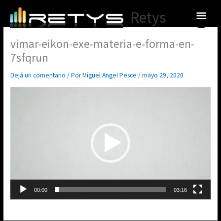
Ir
Menú
Retys
al
princ
contenido
vimar-eikon-exe-materia-e-forma-en-
7sfqrun
Dejá un comentario
/ Por
Miguel Angel Pesce
/
mayo 29, 2020
Reproductor
de
video
00:00
03:16