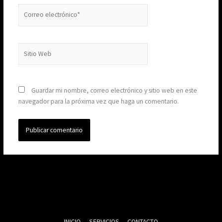
Correo
electrónico*
Sitio
Web
Guardar mi nombre, correo electrónico y sitio web en este
navegador para la próxima vez que haga un comentario.
INICIO
SERVICIOS
CONTACTO