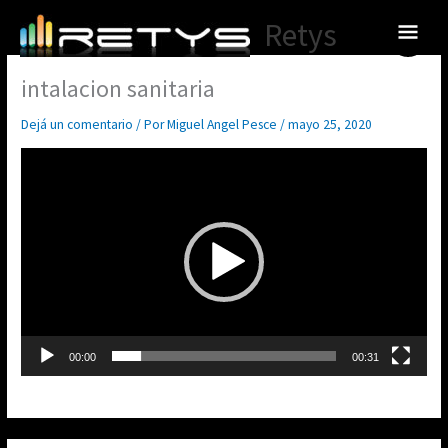
Ir
Menú
Retys
al
princ
contenido
intalacion sanitaria
Dejá un comentario
/ Por
Miguel Angel Pesce
/
mayo 25, 2020
Reproductor
de
video
00:00
00:31