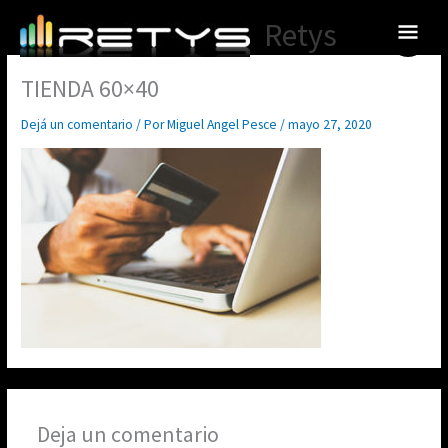
Ir
Menú
Retys
al
princ
contenido
TIENDA 60×40
Dejá un comentario
/ Por
Miguel Angel Pesce
/
mayo 27, 2020
Deja un comentario