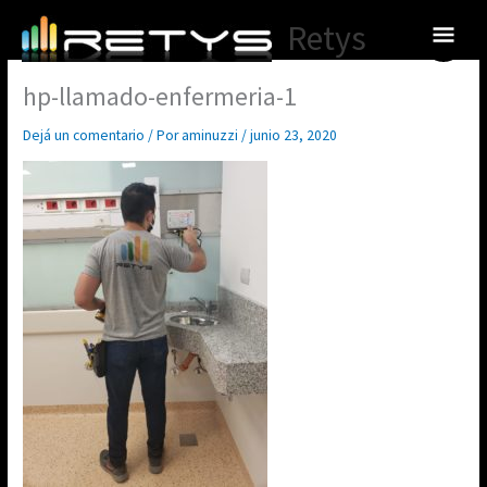
Ir
Menú
Retys
al
princ
contenido
hp-llamado-enfermeria-1
Dejá un comentario
/ Por
aminuzzi
/
junio 23, 2020