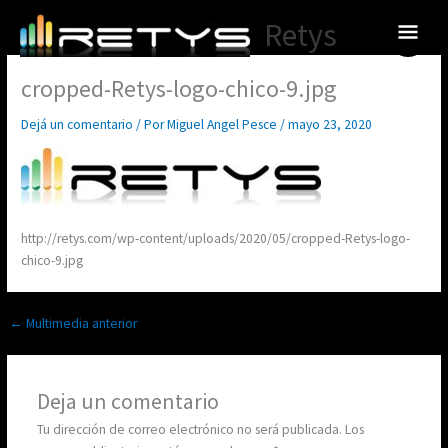
Ir
Menú
Retys
al
princ
contenido
cropped-Retys-logo-chico-9.jpg
Dejá un comentario
/ Por
Miguel Angel Pesce
/
mayo 23, 2020
http://retys.com/wp-content/uploads/2020/05/cropped-Retys-logo-
chico-9.jpg
←
Multimedia anterior
Deja un comentario
Tu dirección de correo electrónico no será publicada.
Los