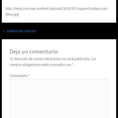
http://retys.com/wp-content/uploads/2020/05/cropped-isotipo-ojo-
lleno.jpg
←
Multimedia anterior
Deja un comentario
Tu dirección de correo electrónico no será publicada.
Los
campos obligatorios están marcados con
*
Comentario
*