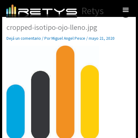
Ir
Menú
Retys
al
princ
contenido
cropped-isotipo-ojo-lleno.jpg
Dejá un comentario
/ Por
Miguel Angel Pesce
/
mayo 21, 2020